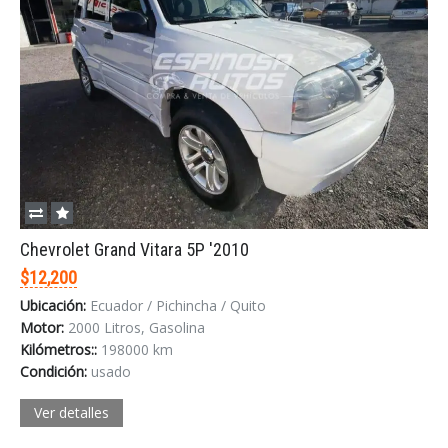
Chevrolet Grand Vitara 5P '2010
$12,200
Ubicación:
Ecuador / Pichincha / Quito
Motor:
2000 Litros, Gasolina
Kilómetros::
198000 km
Condición:
usado
Ver detalles