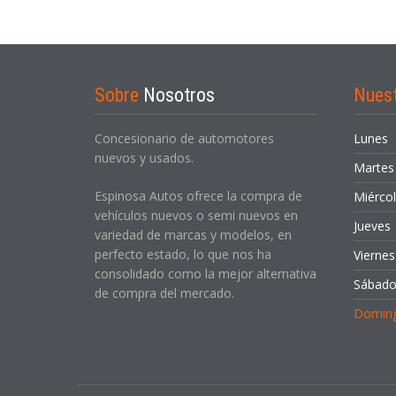
Sobre
Nosotros
Nues
Concesionario de automotores
Lunes
nuevos y usados.
Martes
Espinosa Autos ofrece la compra de
Miérco
vehículos nuevos o semi nuevos en
Jueves
variedad de marcas y modelos, en
perfecto estado, lo que nos ha
Viernes
consolidado como la mejor alternativa
Sábad
de compra del mercado.
Domin